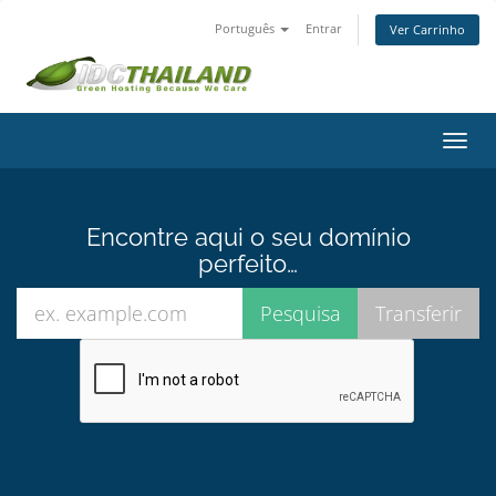
Português
Entrar
Ver Carrinho
Alter
nave
Encontre aqui o seu domínio
perfeito…