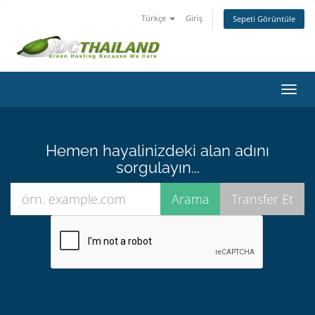
Türkçe
Giriş
Sepeti Görüntüle
Gezi
değiş
Hemen hayalinizdeki alan adını
sorgulayın...