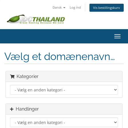
Dansk
Log ind
Vis bestillingskurv
Skift
navig
Vælg et domænenavn…
Kategorier
Handlinger