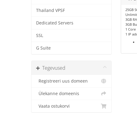
25GB S
Thailand VPSF
Unlimi
3GB R
Dedicated Servers
3GB Bu
1 Core
1 IP ad
SSL
G Suite
Tegevused
Registreeri uus domeen
Ülekanne domeenis
Vaata ostukorvi