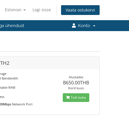
Estonian
Logi sisse
Vaata ostukorvi
ga ühendust
Konto
 TH2
rage
Alustades
d Bandwidth
B650.00THB
M
table RAM
Kord kuus
ess
Telli kohe
00Mbps
Network Port