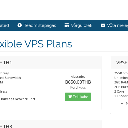
ated
Teadmistepagas
Võrgu olek
Võta meie
xible VPS Plans
F TH1
VPSF
torage
25GB Sto
Alustades
ted Bandwidth
Unlimite
B650.00THB
AM
2GB RA
2GB Burs
Kord kuus
dress
2 Core
1 IP addr
Telli kohe
100Mbps
Network Port
1
F TH3