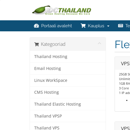
Portaali avaleht
Kauplus
Te
Fle
Kategooriad
Thailand Hosting
VPS
Email Hosting
25GB S
Unlimi
Linux WorkSpace
1GB R
3 Core
CMS Hosting
1 IP ad
Thailand Elastic Hosting
Thailand VPSP
VPS
Thailand VPS