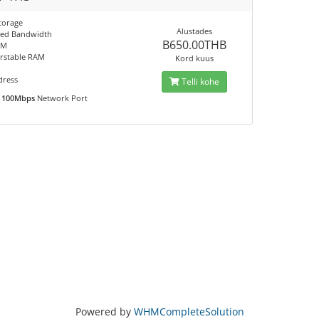
torage
Alustades
ted Bandwidth
B650.00THB
AM
rstable RAM
Kord kuus
dress
Telli kohe
100Mbps
Network Port
Powered by
WHMCompleteSolution