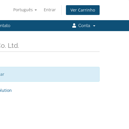
Português
Entrar
Ver Carrinho
tato
Conta
o. Ltd.
rar
ution