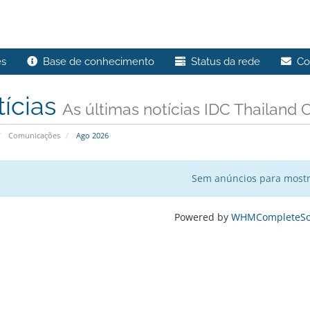
s
Base de conhecimento
Status da rede
Con
tícias
As últimas notícias IDC Thailand C
Comunicações
Ago 2026
Sem anúncios para most
Powered by
WHMCompleteSol