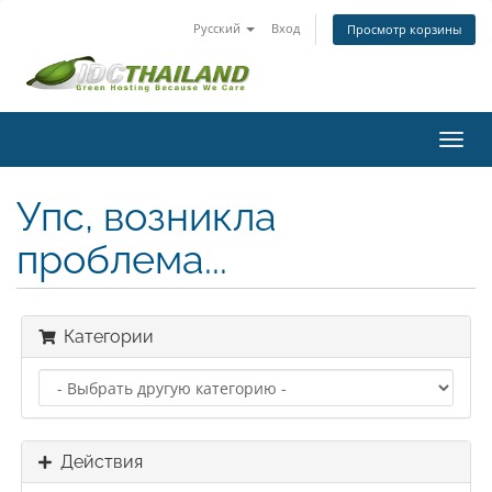
Русский
Вход
Просмотр корзины
Пере
нави
Упс, возникла
проблема...
Категории
Действия